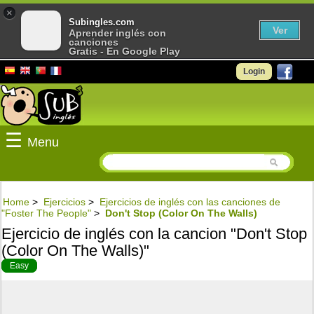
×
Subingles.com
Ver
Aprender inglés con
canciones
Gratis - En Google Play
Login
☰
Menu
Home
>
Ejercicios
>
Ejercicios de inglés con las canciones de
"Foster The People"
>
Don't Stop (Color On The Walls)
Ejercicio de inglés con la cancion "Don't Stop
(Color On The Walls)"
Easy