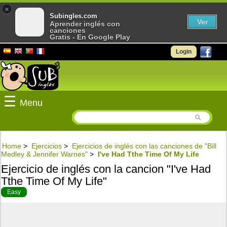
×
Subingles.com
Ver
Aprender inglés con
canciones
Gratis - En Google Play
Login
☰
Menu
Home
>
Ejercicios
>
Ejercicios de inglés con las canciones de "Bill
Medley & Jennifer Warnes"
>
I've Had Tthe Time Of My Life
Ejercicio de inglés con la cancion "I've Had
Tthe Time Of My Life"
Easy