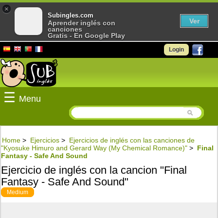
×
Subingles.com
Ver
Aprender inglés con
canciones
Gratis - En Google Play
Login
☰
Menu
Home
>
Ejercicios
>
Ejercicios de inglés con las canciones de
"Kyosuke Himuro and Gerard Way (My Chemical Romance)"
>
Final
Fantasy - Safe And Sound
Ejercicio de inglés con la cancion "Final
Fantasy - Safe And Sound"
Medium