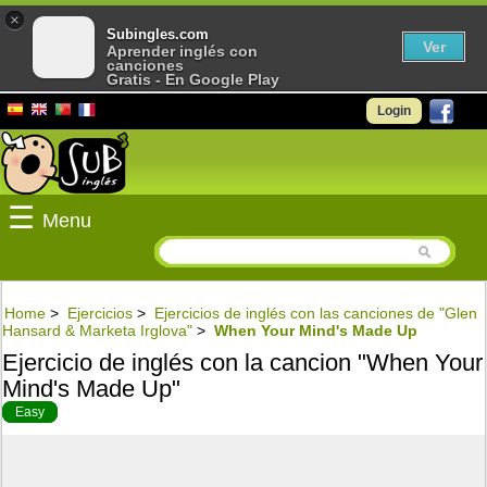
×
Subingles.com
Ver
Aprender inglés con
canciones
Gratis - En Google Play
Login
☰
Menu
Home
>
Ejercicios
>
Ejercicios de inglés con las canciones de "Glen
Hansard & Marketa Irglova"
>
When Your Mind's Made Up
Ejercicio de inglés con la cancion "When Your
Mind's Made Up"
Easy